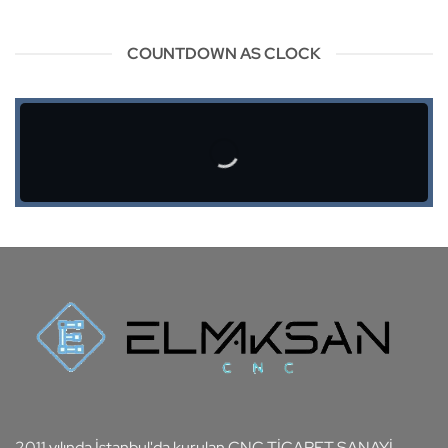
COUNTDOWN AS CLOCK
2011 yılında İstanbul'da kurulan CNC TİCARET SANAYİ,