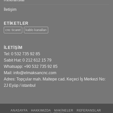
İletişim
ETİKETLER
cnc ticaret
kablo kanalları
İLETİŞİM
Tel:
0 532 735 92 85
Sabit Hat:
0 212 612 15 79
Whatsapp: +90 532 735 92 85
Mail: info@elmaksancnc.com
Adres: Topçular mah. Maltepe cad. Keçeci İş Merkezi No:
2J Eyüp / istanbul
Visit
Visit
Visit
Visit
Visit
our
our
our
our
our
Facebook
X
Instagram
LinkedIn
YouTube
ANASAYFA
HAKKIMIZDA
MAKINELER
REFERANSLAR